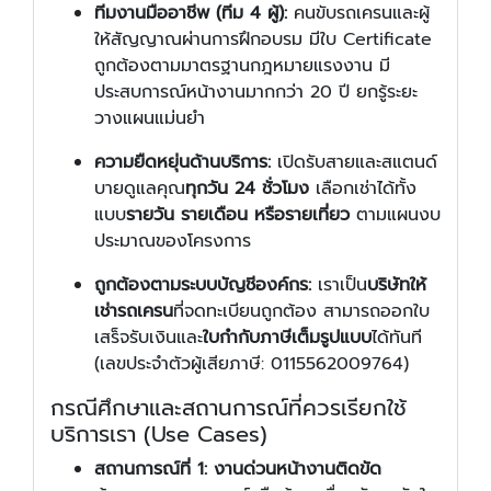
ทีมงานมืออาชีพ (ทีม 4 ผู้):
คนขับรถเครนและผู้
ให้สัญญาณผ่านการฝึกอบรม มีใบ Certificate
ถูกต้องตามมาตรฐานกฎหมายแรงงาน มี
ประสบการณ์หน้างานมากกว่า 20 ปี ยกรู้ระยะ
วางแผนแม่นยำ
ความยืดหยุ่นด้านบริการ:
เปิดรับสายและสแตนด์
บายดูแลคุณ
ทุกวัน 24 ชั่วโมง
เลือกเช่าได้ทั้ง
แบบ
รายวัน รายเดือน หรือรายเที่ยว
ตามแผนงบ
ประมาณของโครงการ
ถูกต้องตามระบบบัญชีองค์กร:
เราเป็น
บริษัทให้
เช่ารถเครน
ที่จดทะเบียนถูกต้อง สามารถออกใบ
เสร็จรับเงินและ
ใบกำกับภาษีเต็มรูปแบบ
ได้ทันที
(เลขประจำตัวผู้เสียภาษี: 0115562009764)
กรณีศึกษาและสถานการณ์ที่ควรเรียกใช้
บริการเรา (Use Cases)
สถานการณ์ที่ 1: งานด่วนหน้างานติดขัด