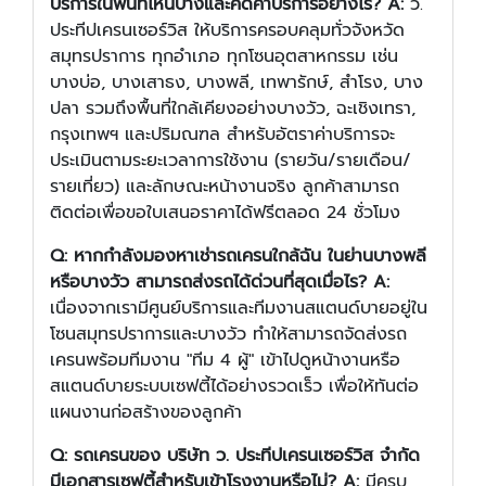
บริการในพื้นที่ไหนบ้างและคิดค่าบริการอย่างไร?
A:
ว.
ประทีปเครนเซอร์วิส ให้บริการครอบคลุมทั่วจังหวัด
สมุทรปราการ ทุกอำเภอ ทุกโซนอุตสาหกรรม เช่น
บางบ่อ, บางเสาธง, บางพลี, เทพารักษ์, สำโรง, บาง
ปลา รวมถึงพื้นที่ใกล้เคียงอย่างบางวัว, ฉะเชิงเทรา,
กรุงเทพฯ และปริมณฑล สำหรับอัตราค่าบริการจะ
ประเมินตามระยะเวลาการใช้งาน (รายวัน/รายเดือน/
รายเที่ยว) และลักษณะหน้างานจริง ลูกค้าสามารถ
ติดต่อเพื่อขอใบเสนอราคาได้ฟรีตลอด 24 ชั่วโมง
Q: หากกำลังมองหาเช่ารถเครนใกล้ฉัน ในย่านบางพลี
หรือบางวัว สามารถส่งรถได้ด่วนที่สุดเมื่อไร?
A:
เนื่องจากเรามีศูนย์บริการและทีมงานสแตนด์บายอยู่ใน
โซนสมุทรปราการและบางวัว ทำให้สามารถจัดส่งรถ
เครนพร้อมทีมงาน "ทีม 4 ผู้" เข้าไปดูหน้างานหรือ
สแตนด์บายระบบเซฟตี้ได้อย่างรวดเร็ว เพื่อให้ทันต่อ
แผนงานก่อสร้างของลูกค้า
Q: รถเครนของ บริษัท ว. ประทีปเครนเซอร์วิส จำกัด
มีเอกสารเซฟตี้สำหรับเข้าโรงงานหรือไม่?
A:
มีครบ